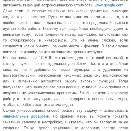
интернете, имеющей астрономическую стоимость:
www
.
google
.
com
.
Даже если на стороне заказчика технически грамотные, знающие
люди, это не помогает. Рука не поднимается заплатить за то, что
вообще никак не видно, даже если знаешь, что проделана большая и
нужная тебе работа. Поэтому при разработке необходимо уделять
внимание тому, чтобы появление новых возможностей системы как-
то отображалось в интерфейсе. Это не очень сложно, если
создаются новые объекты, рабочие места и функции. В этом случае
показать заказчику, за что он заплатил деньги нетрудно.
Но при внедрении 1С:
ERP
мы имеем дело с готовой системой, в
которую нужно внести отдельные доработки. Часто эти доработки
сводятся не к добавлению новых функций, а к удалению из
пользовательских интерфейсов ненужных заказчику возможностей
или к изменению алгоритмов работы типовых функций. Тогда
получается, что наша работа либо вообще не видна, либо приводит к
визуальному «уменьшению» программы. Чтобы показать заказчику
работу в таких ситуациях, лучше предпринять специальные меры,
чтобы эта работа все-таки стала видна.
Самый универсальный способ решить эту задачу – использовать
опциональные доработки
. По крайней мере, вы можете показать
заказчику галочку в настройках, и сказать, что он заплатил за ее
создание. Также, делая опциональные доработки, всегда легко